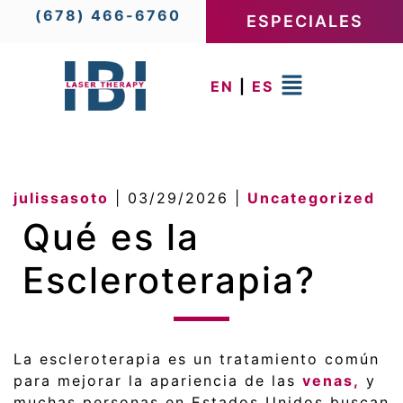
(678) 466-6760
ESPECIALES
EN
|
ES
julissasoto
|
03/29/2026
|
Uncategorized
Qué es la
Escleroterapia?
La escleroterapia es un tratamiento común
para mejorar la apariencia de las
venas,
y
muchas personas en Estados Unidos buscan