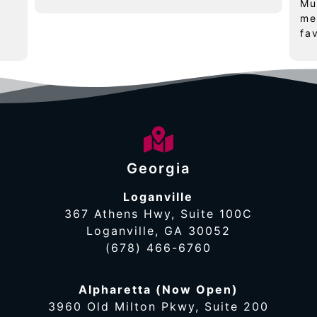
Mu
me
fa
Georgia
Loganville
367 Athens Hwy, Suite 100C
Loganville, GA 30052
(678) 466-6760
Alpharetta (Now Open)
3960 Old Milton Pkwy, Suite 200