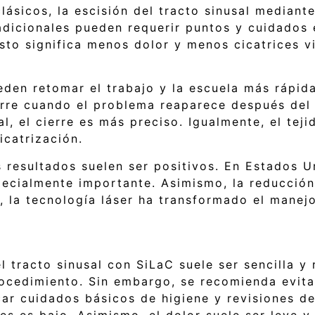
sicos, la escisión del tracto sinusal mediante
tradicionales pueden requerir puntos y cuidados
Esto significa menos dolor y menos cicatrices v
eden retomar el trabajo y la escuela más rápi
urre cuando el problema reaparece después del 
l, el cierre es más preciso. Igualmente, el te
icatrización.
 resultados suelen ser positivos. En Estados U
specialmente importante. Asimismo, la reducció
, la tecnología láser ha transformado el manej
l tracto sinusal con SiLaC suele ser sencilla y
ocedimiento. Sin embargo, se recomienda evita
car cuidados básicos de higiene y revisiones d
nes es bajo. Asimismo, el dolor suele ser leve 