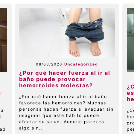
08/03/2026
Uncategorized
¿Por qué hacer fuerza al ir al
baño puede provocar
hemorroides molestas?
e
¿
s
es
¿Por qué hacer fuerza al ir al baño
h
favorece las hemorroides? Muchas
personas hacen fuerza al evacuar sin
ra
¿C
imaginar que este hábito puede
l
he
afectar su salud. Aunque parezca
pr
algo sin...
dad
pe