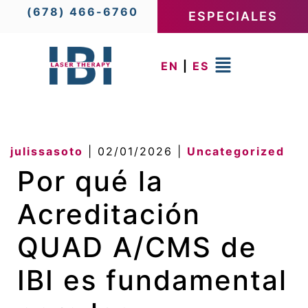
(678) 466-6760
ESPECIALES
EN
|
ES
julissasoto
|
02/01/2026
|
Uncategorized
Por qué la
Acreditación
QUAD A/CMS de
IBI es fundamental