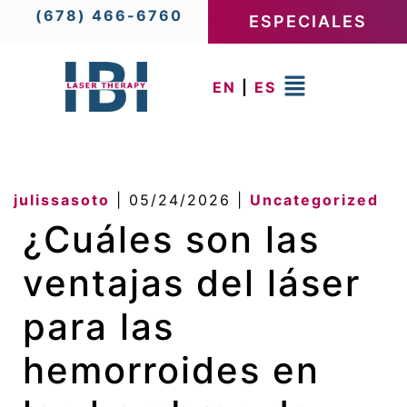
(678) 466-6760
ESPECIALES
EN
|
ES
julissasoto
|
05/24/2026
|
Uncategorized
¿Cuáles son las
ventajas del láser
para las
hemorroides en