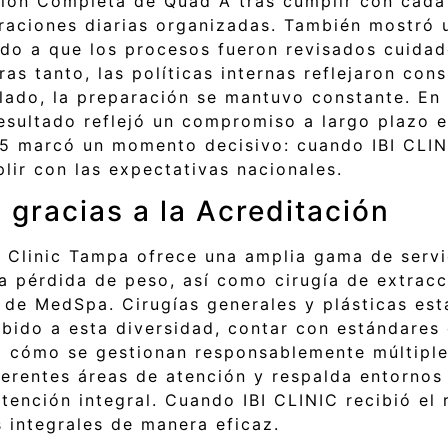
ción Completa de Quad A tras cumplir con cada 
raciones diarias organizadas. También mostró u
bido a que los procesos fueron revisados cuida
as tanto, las políticas internas reflejaron con
lado, la preparación se mantuvo constante. En 
esultado reflejó un compromiso a largo plazo e
25 marcó un momento decisivo: cuando IBI CLIN
lir con las expectativas nacionales.
 gracias a la Acreditación
I Clinic Tampa ofrece una amplia gama de servi
la pérdida de peso, así como cirugía de extracc
 de MedSpa. Cirugías generales y plásticas est
bido a esta diversidad, contar con estándares 
 cómo se gestionan responsablemente múltiples
ferentes áreas de atención y respalda entornos
 atención integral. Cuando IBI CLINIC recibió e
 integrales de manera eficaz.