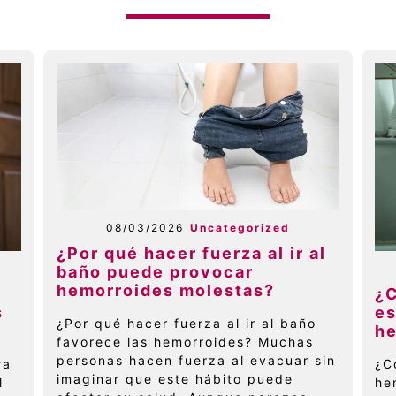
08/03/2026
Uncategorized
¿Por qué hacer fuerza al ir al
baño puede provocar
hemorroides molestas?
e
¿
s
es
¿Por qué hacer fuerza al ir al baño
h
favorece las hemorroides? Muchas
personas hacen fuerza al evacuar sin
ra
¿C
imaginar que este hábito puede
l
he