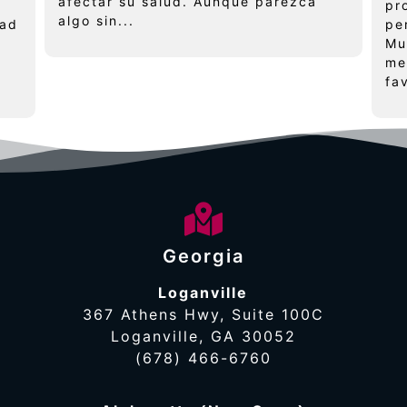
afectar su salud. Aunque parezca
pr
algo sin...
dad
pe
Mu
me
fa
Georgia
Loganville
367 Athens Hwy, Suite 100C
Loganville, GA 30052
(678) 466-6760