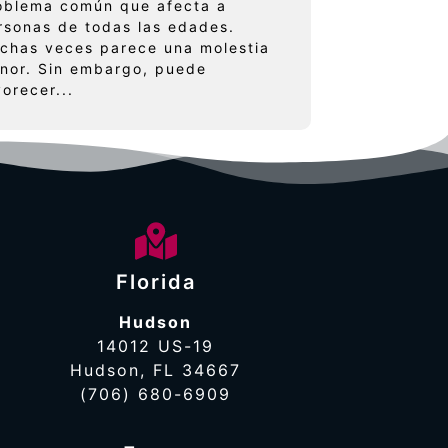
oblema común que afecta a
rsonas de todas las edades.
chas veces parece una molestia
nor. Sin embargo, puede
vorecer...
Florida
Hudson
14012 US-19
Hudson, FL 34667
(706) 680-6909