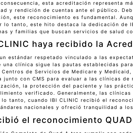
n consecuencia, esta acreditación representa m
dad y rendición de cuentas ante el público. Deb
ción, este reconocimiento es fundamental. Aunq
 lo tanto, este hito destaca la dedicación de IB
nas y familias que buscan servicios de salud co
 CLINIC haya recibido la Acred
n estándar respetado vinculado a las expectat
 una clínica sigue las pautas establecidas par
s Centros de Servicios de Medicare y Medicaid
 junto con CMS para evaluar a las clínicas de 
ización, la protección del paciente y las práct
limiento verificado. Generalmente, las clínica
r lo tanto, cuando IBI CLINIC recibió el recono
ndares nacionales y ofreció tranquilidad a los
ecibió el reconocimiento QUA