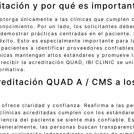
itación y por qué es importan
torga únicamente a las clínicas que cumplen co
econocimiento. Por un lado, los solicitantes de
demostrar prácticas centradas en el paciente. 
éxito. Esto es especialmente importante para la
 pacientes a identificar proveedores confiables
ínicas mantengan altos estándares y promueve l
l recibir la acreditación QUAD, IBI CLINIC se un
ormativa.
reditación QUAD A / CMS a los
n ofrece claridad y confianza. Reafirma a las pe
clínicas acreditadas cumplen con los estándare
iencia del paciente se siente más confiable. E
eneralmente, las personas buscan transparencia
una evaluación independiente en lugar de simpl