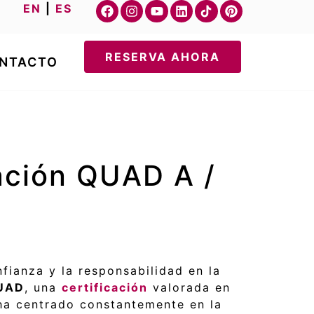
EN
|
ES
RESERVA AHORA
NTACTO
tación QUAD A /
fianza y la responsabilidad en la
QUAD
, una
certificación
valorada en
e ha centrado constantemente en la