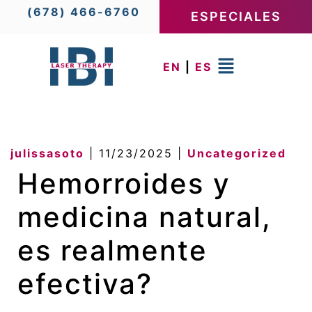
(678) 466-6760
ESPECIALES
EN
|
ES
julissasoto
|
11/23/2025
|
Uncategorized
Hemorroides y
medicina natural,
es realmente
efectiva?