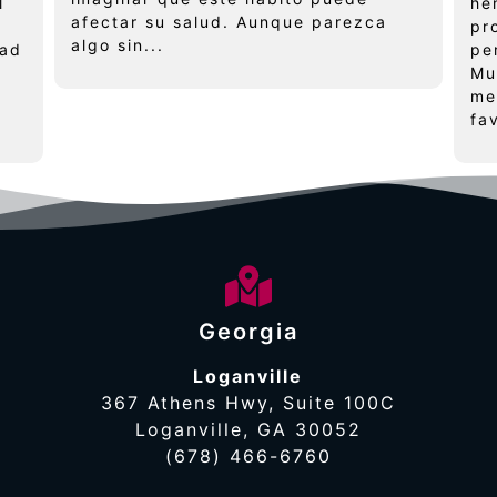
l
he
afectar su salud. Aunque parezca
pr
algo sin...
dad
pe
Mu
me
fa
Georgia
Loganville
367 Athens Hwy, Suite 100C
Loganville, GA 30052
(678) 466-6760