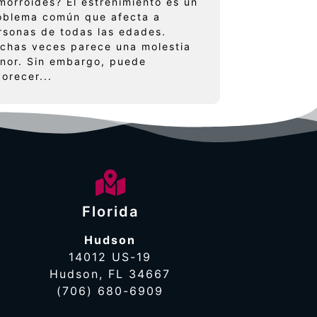
morroides? El estreñimiento es un
oblema común que afecta a
rsonas de todas las edades.
chas veces parece una molestia
nor. Sin embargo, puede
vorecer...
Florida
Hudson
14012 US-19
Hudson, FL 34667
(706) 680-6909