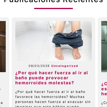
08/03/2026
Uncategorized
¿Por qué hacer fuerza al ir al
baño puede provocar
hemorroides molestas?
e
¿
s
es
¿Por qué hacer fuerza al ir al baño
h
favorece las hemorroides? Muchas
personas hacen fuerza al evacuar sin
ra
¿C
imaginar que este hábito puede