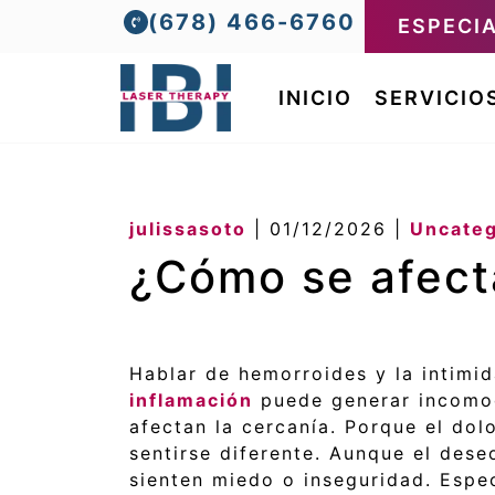
(678) 466-6760
ESPECI
INICIO
SERVICIO
julissasoto
|
01/12/2026
|
Uncateg
¿Cómo se afecta
Hablar de hemorroides y la intimi
inflamación
puede generar incomodi
afectan la cercanía. Porque el dol
sentirse diferente. Aunque el des
sienten miedo o inseguridad. Espec