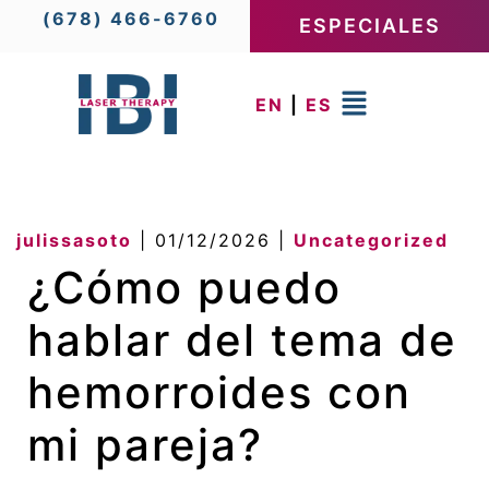
(678) 466-6760
ESPECIALES
EN
|
ES
julissasoto
|
01/12/2026
|
Uncategorized
¿Cómo puedo
hablar del tema de
hemorroides con
mi pareja?