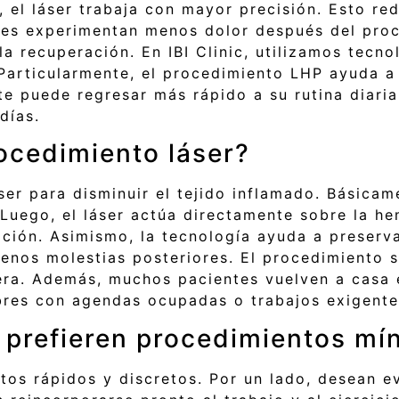
l, el láser trabaja con mayor precisión. Esto re
es experimentan menos dolor después del proce
a recuperación. En IBI Clinic, utilizamos tecn
 Particularmente, el procedimiento LHP ayuda a
nte puede regresar más rápido a su rutina diari
días.
ocedimiento láser?
ser para disminuir el tejido inflamado. Básicam
 Luego, el láser actúa directamente sobre la he
ción. Asimismo, la tecnología ayuda a preserva
menos molestias posteriores. El procedimiento 
gera. Además, muchos pacientes vuelven a casa 
bres con agendas ocupadas o trabajos exigente
 prefieren procedimientos mí
os rápidos y discretos. Por un lado, desean ev