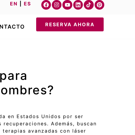
EN
|
ES
RESERVA AHORA
NTACTO
 para
 hombres?
da en Estados Unidos por ser
s recuperaciones. Además, buscan
n terapias avanzadas con láser