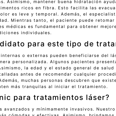
as. Asimismo, mantener buena hidratación ayud
mentos ricos en fibra. Esto facilita las evacu
dolor es leve y temporal. Además, el especiali
. Mientras tanto, el paciente puede retomar 
nes médicas es fundamental para obtener mejor
iciones individuales.
idato para este tipo de trat
nternas o externas pueden beneficiarse del lás
nera personalizada. Algunos pacientes present
simismo, la edad y el estado general de salud i
talladas antes de recomendar cualquier procedi
 Además, muchas personas descubren que exist
ten más tranquilas al iniciar el tratamiento.
inic para tratamientos láser?
tos avanzados y mínimamente invasivos. Nuestro
más cómodas y efectivas. Asimismo, brindamos 