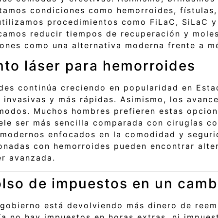
tamos condiciones como hemorroides, fístulas, 
utilizamos procedimientos como FiLaC, SiLaC y
scamos reducir tiempos de recuperación y moles
ones como una alternativa moderna frente a mé
ento láser para hemorroides
ides continúa creciendo en popularidad en Est
invasivas y más rápidas. Asimismo, los avanc
modos. Muchos hombres prefieren estas opcion
ele ser más sencilla comparada con cirugías con
modernos enfocados en la comodidad y segurida
ionadas con hemorroides pueden encontrar alte
er avanzada.
lso de impuestos en un cambi
l gobierno está devolviendo más dinero de reem
Ya no hay impuestos en horas extras, ni impues