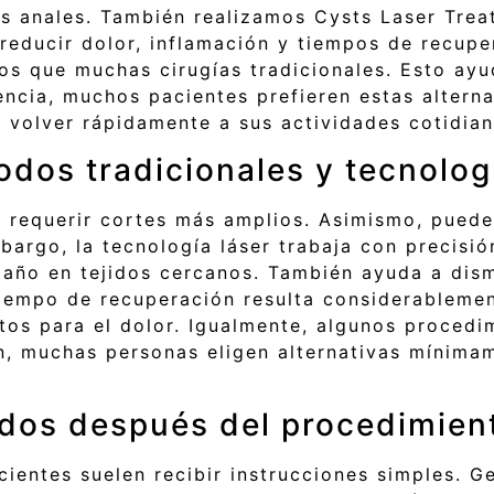
las anales. También realizamos Cysts Laser Tre
 reducir dolor, inflamación y tiempos de recup
s que muchas cirugías tradicionales. Esto ayud
encia, muchos pacientes prefieren estas altern
 volver rápidamente a sus actividades cotidian
odos tradicionales y tecnolog
n requerir cortes más amplios. Asimismo, pued
argo, la tecnología láser trabaja con precisió
 daño en tejidos cercanos. También ayuda a dis
tiempo de recuperación resulta considerableme
s para el dolor. Igualmente, algunos procedim
n, muchas personas eligen alternativas mínima
dos después del procedimien
cientes suelen recibir instrucciones simples. 