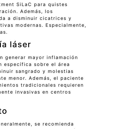
atment SiLaC para quistes
eración. Además, los
a a disminuir cicatrices y
ativas modernas. Especialmente,
as.
ía láser
en generar mayor inflamación
n específica sobre el área
minuir sangrado y molestias
nte menor. Además, el paciente
ientos tradicionales requieren
mente invasivas en centros
to
Generalmente, se recomienda