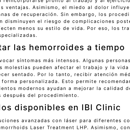
 reincorporarse pronto al trabajo y al ejercicio
 ventajas. Asimismo, el miedo al dolor influye 
anas de recuperación. Sin embargo, los procedi
 disminuyen el riesgo de complicaciones poste
fecten menos su estilo de vida. Por eso, los t
specializadas.
tar las hemorroides a tiempo
vocar síntomas más intensos. Algunas personas
 molestias pueden afectar el trabajo y la vida 
ecer sentado. Por lo tanto, recibir atención m
e forma personalizada. Esto permite recomenda
ientos modernos ayudan a mejorar la calidad 
as después del procedimiento.
s disponibles en IBI Clinic
luciones avanzadas con láser para diferentes c
morrhoids Laser Treatment LHP. Asimismo, con