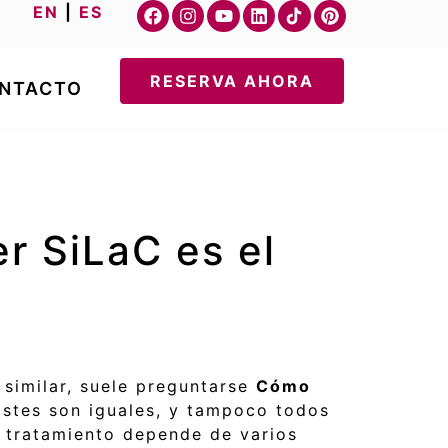
EN
|
ES
RESERVA AHORA
NTACTO
er SiLaC es el
similar, suele preguntarse
Cómo
stes son iguales, y tampoco todos
l tratamiento depende de varios