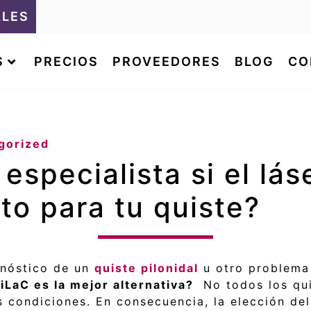
ALES
S
PRECIOS
PROVEEDORES
BLOG
CO
gorized
specialista si el lás
to para tu quiste?
gnóstico de un
quiste pilonidal
u otro problema 
SiLaC es la mejor alternativa?
No todos los qui
s condiciones. En consecuencia, la elección de