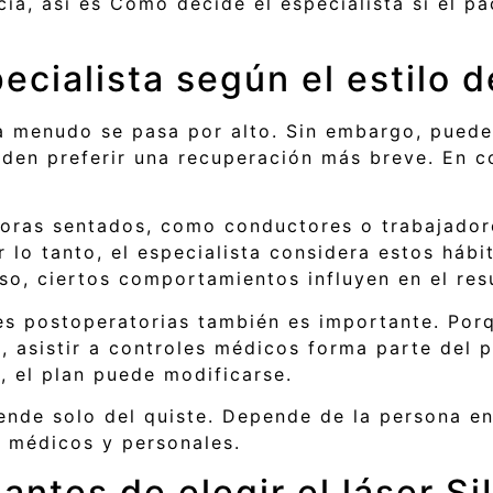
cia, así es Cómo decide el especialista si el p
cialista según el estilo d
e a menudo se pasa por alto. Sin embargo, pued
eden preferir una recuperación más breve. En c
oras sentados, como conductores o trabajadore
r lo tanto, el especialista considera estos hábit
so, ciertos comportamientos influyen en el res
es postoperatorias también es importante. Po
 asistir a controles médicos forma parte del p
 el plan puede modificarse.
ende solo del quiste. Depende de la persona e
s médicos y personales.
 antes de elegir el láser S